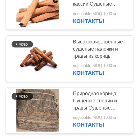
КАРТА
кассии Сушеные
САЙТА
палочки корицы
negotiable MOQ:1000 кг
КОНТАКТЫ
150
ПОЛИТИКА
Чистый порошок
УЕДИНЕНИЯ
Высококачественные
Васаби
сушеные палочки и
травы из корицы
negotiable MOQ:1000 кг
КОНТАКТЫ
58
Природная корица
Высушенные
Сушеные специи и
травы Сушеные
обломоки моркови
прессованные кассии
negotiable MOQ:1000 кг
КОНТАКТЫ