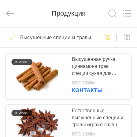
CHINA
MARK
FOODS
TRADING
Продукция
CO.,LTD..
All
Rights
Reserved.
ДОМОЙ
205
Высушенные специи и травы
Сухие мякиши
ПРОДУКТЫ
хлеба
Высушенная ручка
циннамона трав
О
специи сухая для
НАС
кассии Condiments 8cm
MOQ:1000kg
еды
КОНТАКТЫ
171
ЭКСКУРСИЯ
японские мякиши
ПО
Естественные
высушенные специи и
ЗАВОДУ
хлеба
травы играют главные
роли анисовка для
MOQ:1000kg