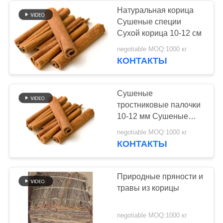
Натуральная корица
Сушеные специи
24
Сухой корица 10-12 см
Высушенные
negotiable MOQ:1000 кг
КОНТАКТЫ
хлопья пеламиды
Сушеные
тростниковые палочки
10-12 мм Сушеные
тростниковые палочки
48
negotiable MOQ:1000 кг
кассии
КОНТАКТЫ
Высушенные
грибы шиитаке
Природные пряности и
травы из корицы
negotiable MOQ:1000 кг