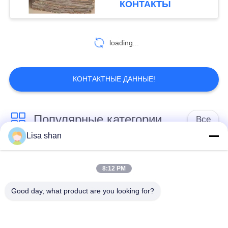
КОНТАКТЫ
30
loading...
Листы Маменори
КОНТАКТНЫЕ ДАННЫЕ!
Популярные категории
Все
34
Lisa shan
ручки curd
Сухие мякиши
японские мякиши
высушенной
хлеба
хлеба
8:12 PM
фасоли
Good day, what product are you looking for?
Зажаренная в
Все мякиши хлеба
духовке морская
Панко пшеницы
водоросль Нори