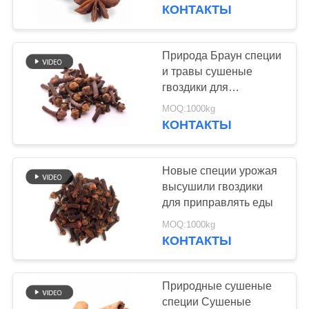
КОНТРОЛЬ
варить мясо
КОНТАКТЫ
КАЧЕСТВА
Природа Браун специи
155
СВЯЖИТЕСЬ
и травы сушеные
Все мякиши хлеба
гвоздики для
С
приготовления пищи
Панко пшеницы
MOQ:1000kg
НАМИ
КОНТАКТЫ
НОВОСТИ
Новые специи урожая
высушили гвоздики
СЛУЧАИ
для приправлять еды
102
MOQ:1000kg
Зажаренная в
КОНТАКТЫ
ЗАПРОСИТЕ
духовке морская
ЦИТАТУ
Природные сушеные
водоросль Нори
специи Сушеные