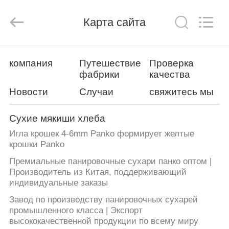
CHINA
MARK
FOODS
TRADING
Карта сайта
CO.,LTD..
All
Rights
Reserved.
ДОМОЙ
компания
Путешествие
Проверка
фабрики
качества
ПРОДУКТЫ
Новости
Случаи
свяжитесь мы
О
Сухие мякиши хлеба
НАС
Игла крошек 4-6mm Panko формирует желтые
крошки Panko
Премиальные панировочные сухари панко оптом |
ЭКСКУРСИЯ
Производитель из Китая, поддерживающий
ПО
индивидуальные заказы
ЗАВОДУ
Завод по производству панировочных сухарей
промышленного класса | Экспорт
высококачественной продукции по всему миру