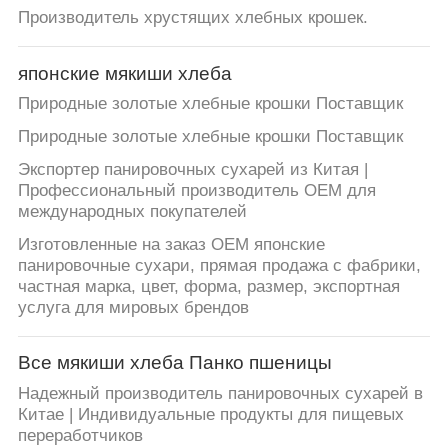
КОНТРОЛЬ
Производитель хрустящих хлебных крошек.
КАЧЕСТВА
японские мякиши хлеба
СВЯЖИТЕСЬ
Природные золотые хлебные крошки Поставщик
С
Природные золотые хлебные крошки Поставщик
НАМИ
Экспортер панировочных сухарей из Китая |
Профессиональный производитель OEM для
международных покупателей
НОВОСТИ
Изготовленные на заказ OEM японские
панировочные сухари, прямая продажа с фабрики,
частная марка, цвет, форма, размер, экспортная
СЛУЧАИ
услуга для мировых брендов
ЗАПРОСИТЕ
Все мякиши хлеба Панко пшеницы
ЦИТАТУ
Надежный производитель панировочных сухарей в
Китае | Индивидуальные продукты для пищевых
переработчиков