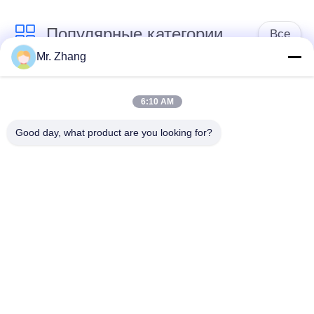
Популярные категории
Все
Mr. Zhang
Сухие мякиши
японские мякиши
хлеба
хлеба
6:10 AM
Good day, what product are you looking for?
Зажаренная в
Все мякиши хлеба
духовке морская
Панко пшеницы
водоросль Нори
Чистый порошок
Высушенные
Васаби
обломоки моркови
Высушенные
Высушенные грибы
хлопья пеламиды
шиитаке