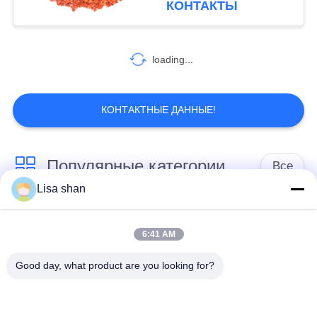
КОНТАКТЫ
цветом для здорового
30
перекуса
loading...
Листы Маменори
КОНТАКТНЫЕ ДАННЫЕ!
Популярные категории
Все
34
Lisa shan
ручки curd
Сухие мякиши
японские мякиши
высушенной
хлеба
хлеба
6:41 AM
фасоли
Good day, what product are you looking for?
Зажаренная в
Все мякиши хлеба
духовке морская
Панко пшеницы
водоросль Нори