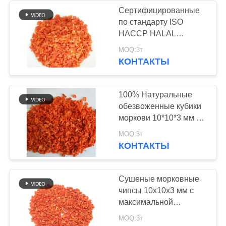
Сертифицированные
по стандарту ISO
24
HACCP HALAL
Высушенные
сушеные гранулы
MOQ:3т
моркови с низким
КОНТАКТЫ
хлопья пеламиды
содержанием сахара в
картонной упаковке
весом 20 кг для
100% Натуральные
производства
обезвоженные кубики
продуктов питания
моркови 10*10*3 мм с
макс. 7% влажности
48
MOQ:3т
для супов и готовых
КОНТАКТЫ
Высушенные
блюд
грибы шиитаке
Сушеные морковные
чипсы 10x10x3 мм с
максимальной
влажностью 7% и
MOQ:3т
оранжево-красным