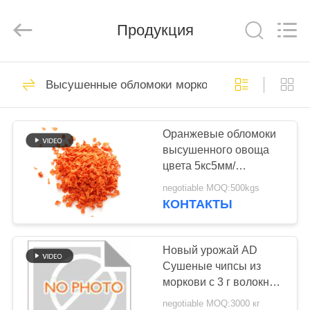
CHINA
MARK
FOODS
TRADING
Продукция
CO.,LTD..
All
Rights
Reserved.
ДОМОЙ
205
Высушенные обломоки моркови
Сухие мякиши
ПРОДУКТЫ
хлеба
Оранжевые обломоки
высушенного овоща
О
цвета 5кс5мм/
НАС
обезводили Вегетабле
negotiable MOQ:500kgs
хлопья
КОНТАКТЫ
171
ЭКСКУРСИЯ
японские мякиши
ПО
Новый урожай AD
Сушеные чипсы из
ЗАВОДУ
хлеба
моркови с 3 г волокна
150 мг натрия и 90 ккал
negotiable MOQ:3000 кг