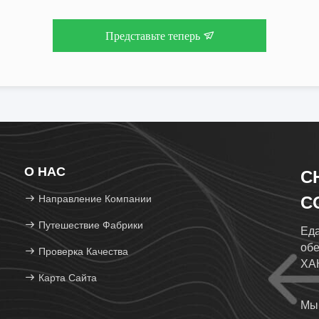
Представьте теперь
О НАС
C
Направление Компании
CO
Путешествие Фабрики
Еда
обе
Проверка Качества
ХА
Карта Сайта
СА
ПИ
Мы 