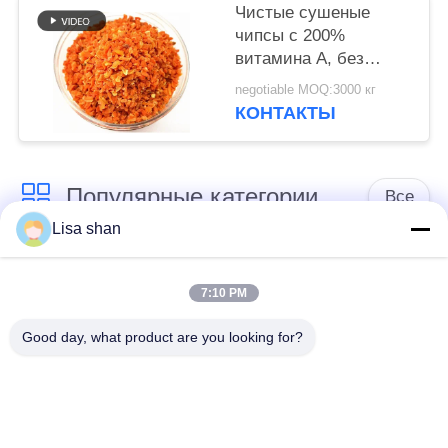
экспорта продуктов
Чистые сушеные
питания
чипсы с 200%
витамина А, без
консервантов и ярко-
negotiable MOQ:3000 кг
оранжевого цвета -
КОНТАКТЫ
обезвоженные хлопья
моркови
Популярные категории
Все
Lisa shan
Сухие мякиши
японские мякиши
хлеба
хлеба
7:10 PM
Good day, what product are you looking for?
Зажаренная в
Все мякиши хлеба
духовке морская
Панко пшеницы
водоросль Нори