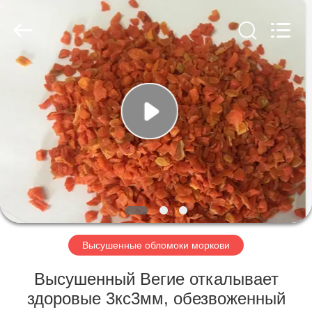
CHINA
MARK
FOODS
TRADING
CO.,LTD..
All
Rights
Reserved.
ДОМОЙ
ПРОДУКТЫ
О
НАС
ЭКСКУРСИЯ
ПО
Высушенные обломоки моркови
ЗАВОДУ
Высушенный Вегие откалывает
здоровые 3кс3мм, обезвоженный