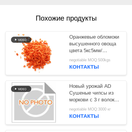
КАРТА
САЙТА
Похожие продукты
ПОЛИТИКА
Оранжевые обломоки
УЕДИНЕНИЯ
высушенного овоща
цвета 5кс5мм/
обезводили
negotiable MOQ:500kgs
Вегетабле хлопья
КОНТАКТЫ
Новый урожай AD
Сушеные чипсы из
моркови с 3 г волокна
150 мг натрия и 90
negotiable MOQ:3000 кг
ккал Идеально
КОНТАКТЫ
подходит для
розничной торговли и