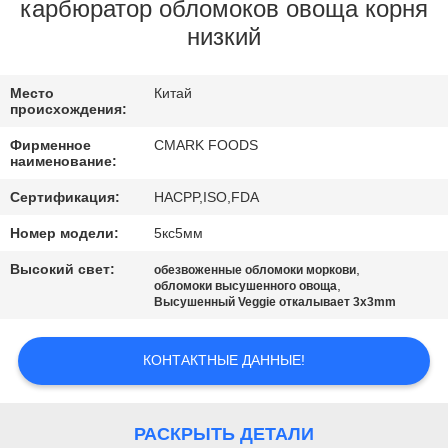
КОНТРОЛЬ
карбюратор обломоков овоща корня
низкий
КАЧЕСТВА
Место
Китай
СВЯЖИТЕСЬ
происхождения:
С
Фирменное
CMARK FOODS
наименование:
НАМИ
Сертификация:
HACPP,ISO,FDA
НОВОСТИ
Номер модели:
5кс5мм
Высокий свет:
,
обезвоженные обломоки моркови
,
обломоки высушенного овоща
СЛУЧАИ
Высушенный Veggie откалывает 3x3mm
ЗАПРОСИТЕ
КОНТАКТНЫЕ ДАННЫЕ!
ЦИТАТУ
РАСКРЫТЬ ДЕТАЛИ